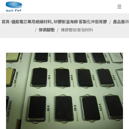
首頁-儲能電芯專用絕緣材料, 矽膠耐溫海綿 客製化沖型背膠
/
產品展示
/
傢俱腳墊
/
橡膠壓紋發泡材料