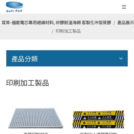
首頁-儲能電芯專用絕緣材料, 矽膠耐溫海綿 客製化沖型背膠
/
產品展示
/
印刷加工製品
產品分類
印刷加工製品