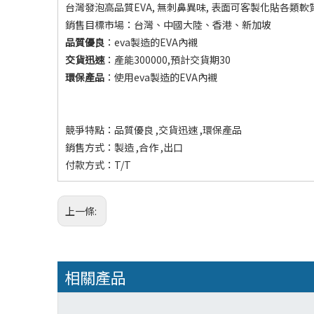
台灣發泡高品質EVA, 無刺鼻異味, 表面可客製化貼各類軟質
銷售目標市場：台灣、中國大陸、香港、新加坡
品質優良
：eva製造的EVA內襯
交貨迅速
：產能300000,預計交貨期30
環保產品
：使用eva製造的EVA內襯
競爭特點：品質優良 ,交貨迅速 ,環保產品
銷售方式：製造 ,合作 ,出口
付款方式：T/T
上一條:
相關產品