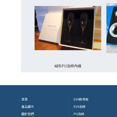
絨布PU泡棉內襯
首頁
EVA教育板
產品展示
EVA泡綿
關於我們
PU泡綿