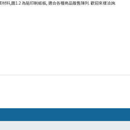
材料,圖1.2 為貼印刷紙板, 適合各種商品販售陳列. 歡迎來樣洽詢.