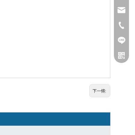
jackie
886-2-2
LINE ID
下一條: