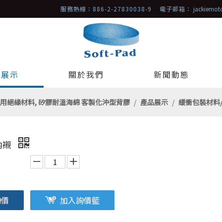
服務熱線：886-2-27830038-9 電子郵箱：
jackiemo
品展示
關於我們
新聞動態
用絕緣材料, 矽膠耐溫海綿 客製化沖型背膠
/
產品展示
/
緩衝包裝材料
內襯
詢價
加入詢價籃