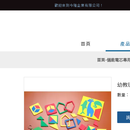
歡迎來到今隆企業有限公司！
首頁
產
首頁-儲能電芯專用
幼教
數量：