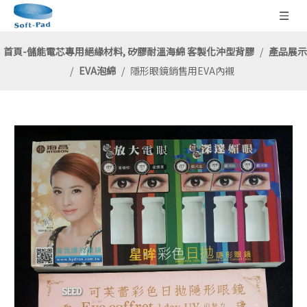
首頁-儲能電芯專用絕緣材料, 矽膠耐溫海綿 客製化沖型背膠
/
產品展示
/
EVA泡綿
/
隱形眼鏡銷售用EVA內襯