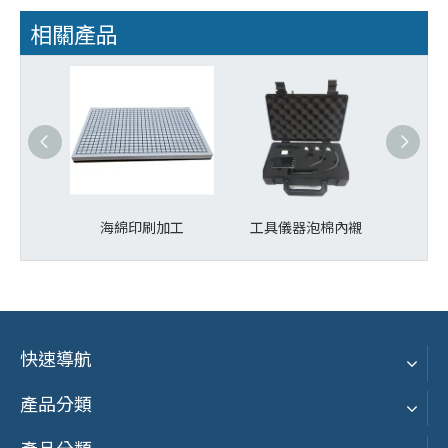
相關產品
海綿印刷加工
工具儀器泡棉內襯
衣
快速導航
產品分類