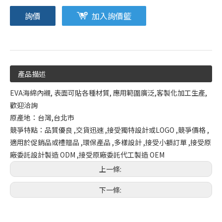
詢價
加入詢價籃
產品描述
EVA海綿內襯, 表面可貼各種材質, 應用範圍廣泛,客製化加工生產,
歡迎洽詢
原產地：台灣,台北市
競爭特點：品質優良 ,交貨迅速 ,接受獨特設計或LOGO ,競爭價格 ,
適用於促銷品或禮贈品 ,環保產品 ,多樣設計 ,接受小額訂單 ,接受原
廠委託設計製造 ODM ,接受原廠委託代工製造 OEM
上一條:
下一條: